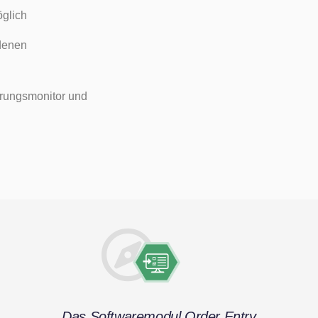
öglich
ndenen
rungsmonitor und
Das Softwaremodul Order Entry