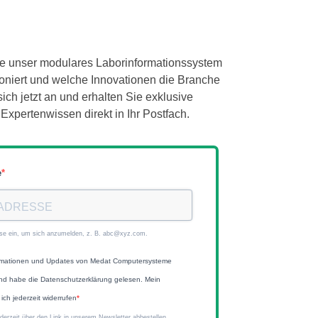
ie unser modulares Laborinformationssystem
utioniert und welche Innovationen die Branche
ch jetzt an und erhalten Sie exklusive
Expertenwissen direkt in Ihr Postfach.
e
sse ein, um sich anzumelden, z. B. abc@xyz.com.
ormationen und Updates von Medat Computersysteme
nd habe die Datenschutzerklärung gelesen. Mein
ich jederzeit widerrufen
derzeit über den Link in unserem Newsletter abbestellen.