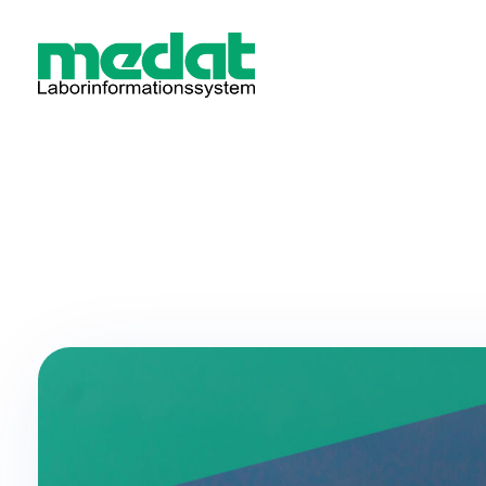
Medat Laborinformationssystem
Ein LIS für Labore und Krankenhäuser