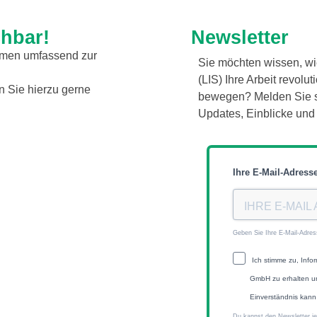
chbar!
Newsletter
emen umfassend zur
Sie möchten wissen, w
(LIS) Ihre Arbeit revol
 Sie hierzu gerne
bewegen? Melden Sie si
Updates, Einblicke und 
Ihre E-Mail-Adress
Geben Sie Ihre E-Mail-Adre
Ich stimme zu, Inf
GmbH zu erhalten u
Einverständnis kann 
Du kannst den Newsletter je