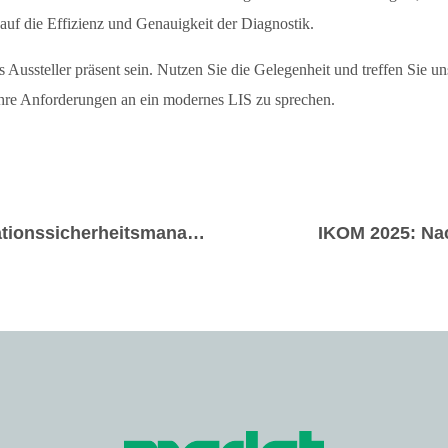
 auf die Effizienz und Genauigkeit der Diagnostik.
ussteller präsent sein. Nutzen Sie die Gelegenheit und treffen Sie un
re Anforderungen an ein modernes LIS zu sprechen.
Medat etabliert ein zertifiziertes Informationssicherheitsmanagementsystem (ISMS) nach DIN EN ISO/IEC 27001:2022
IKOM 2025: Na