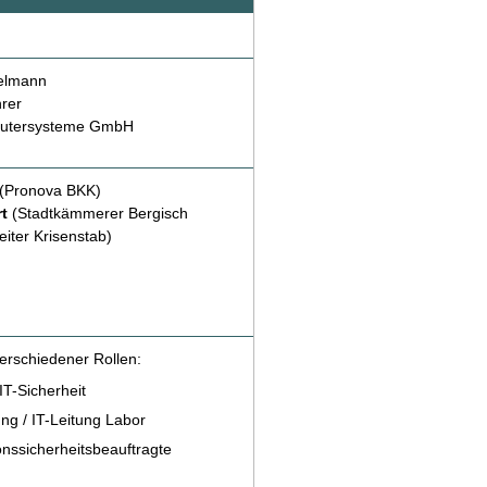
elmann
rer
utersysteme GmbH
(Pronova BKK)
t
(Stadtkämmerer Bergisch
eiter Krisenstab)
erschiedener Rollen:
IT-Sicherheit
ung / IT-Leitung Labor
onssicherheitsbeauftragte