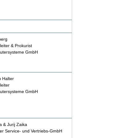
berg
eiter & Prokurist
utersysteme GmbH
n Halter
eiter
utersysteme GmbH
 & Jurij Zaika
r Service- und Vertriebs-GmbH