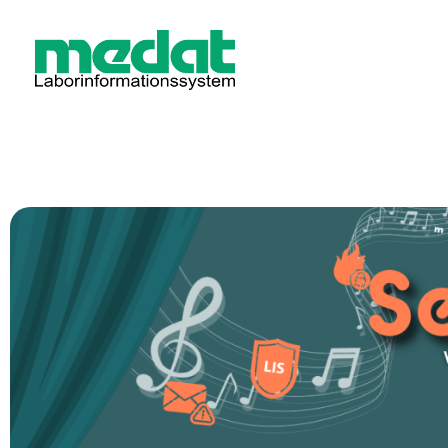
Medat Laborinformationssystem
Ein LIS für Labore und Krankenhäuser