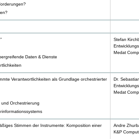
forderungen?
ten?
”
Stefan Kirch
Entwicklungsl
Medat Comp
übergreifende Daten & Dienste
tlichkeiten
mmte Verantwortlichkeiten als Grundlage orchestrierter
Dr. Sebastia
Entwicklungsl
Medat Comp
 und Orchestrierung
orinformationssystems
äßiges Stimmen der Instrumente: Komposition einer
Andre Zhurba
K&P Compute