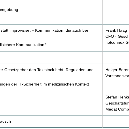
mumgebung
 statt improvisiert – Kommunikation, die auch bei
Frank Haag
CFO - Gesch
netconnex 
allsichere Kommunikation?
er Gesetzgeber den Taktstock hebt: Regularien und
Holger Bere
Vorstandsvor
ngen der IT-Sicherheit im medizinischen Kontext
Stefan Henk
Geschäftsfüh
Medat Comp
tausch