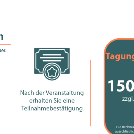
n
er.