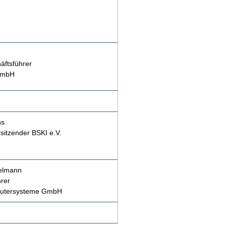
äftsführer
GmbH
ns
sitzender BSKI e.V.
elmann
rer
utersysteme GmbH