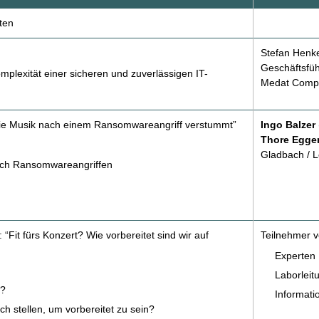
ten
Stefan Henk
Geschäftsfüh
plexität einer sicheren und zuverlässigen IT-
Medat Comp
die Musik nach einem Ransomwareangriff verstummt”
Ingo Balzer
Thore Egger
Gladbach / L
nach Ransomwareangriffen
“Fit fürs Konzert? Wie vorbereitet sind wir auf
Teilnehmer v
Experten 
Laborleit
s?
Informati
h stellen, um vorbereitet zu sein?