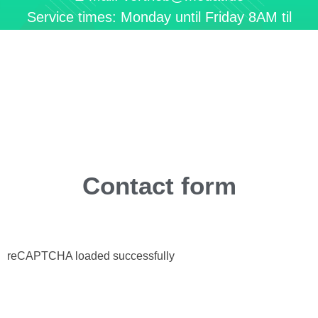
Service times: Monday until Friday 8AM til
6PM
Contact form
reCAPTCHA loaded successfully