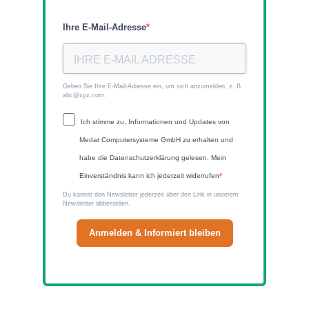
Ihre E-Mail-Adresse
Geben Sie Ihre E-Mail-Adresse ein, um sich anzumelden, z. B.
abc@xyz.com.
Ich stimme zu, Informationen und Updates von
Medat Computersysteme GmbH zu erhalten und
habe die Datenschutzerklärung gelesen. Mein
Einverständnis kann ich jederzeit widerrufen
Du kannst den Newsletter jederzeit über den Link in unserem
Newsletter abbestellen.
Anmelden & Informiert bleiben