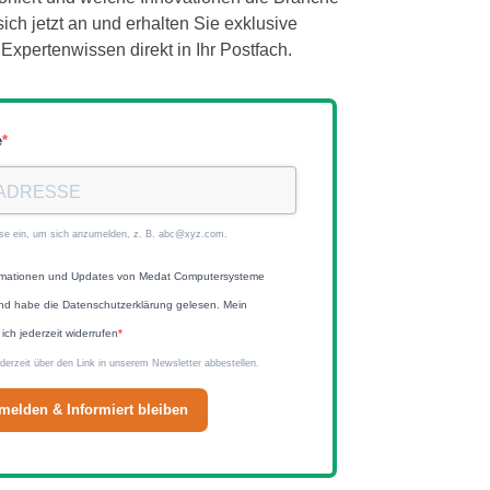
ch jetzt an und erhalten Sie exklusive
Expertenwissen direkt in Ihr Postfach.
e
sse ein, um sich anzumelden, z. B. abc@xyz.com.
ormationen und Updates von Medat Computersysteme
nd habe die Datenschutzerklärung gelesen. Mein
ich jederzeit widerrufen
derzeit über den Link in unserem Newsletter abbestellen.
melden & Informiert bleiben