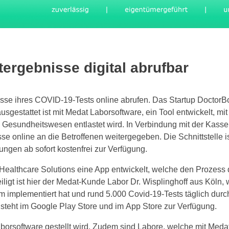
ergebnisse digital abrufbar
isse ihres COVID-19-Tests online abrufen. Das Startup DoctorB
estattet ist mit Medat Laborsoftware, ein Tool entwickelt, mit
 Gesundheitswesen entlastet wird. In Verbindung mit der Kasse
e online an die Betroffenen weitergegeben. Die Schnittstelle i
ungen ab sofort kostenfrei zur Verfügung.
ealthcare Solutions eine App entwickelt, welche den Prozess 
iligt ist hier der Medat-Kunde Labor Dr. Wisplinghoff aus Köln,
 implementiert hat und rund 5.000 Covid-19-Tests täglich durch
steht im Google Play Store und im App Store zur Verfügung.
aborsoftware gestellt wird. Zudem sind Labore, welche mit Meda