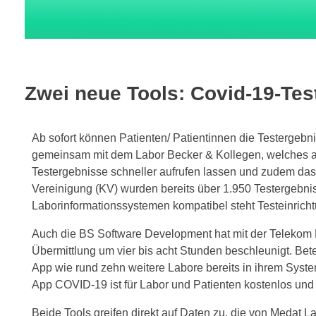
Zwei neue Tools: Covid-19-Test
Ab sofort können Patienten/ Patientinnen die Testergebn
gemeinsam mit dem Labor Becker & Kollegen, welches ausg
Testergebnisse schneller aufrufen lassen und zudem das
Vereinigung (KV) wurden bereits über 1.950 Testergebniss
Laborinformationssystemen kompatibel steht Testeinricht
Auch die BS Software Development hat mit der Telekom H
Übermittlung um vier bis acht Stunden beschleunigt. Bete
App wie rund zehn weitere Labore bereits in ihrem System
App COVID-19 ist für Labor und Patienten kostenlos und 
Beide Tools greifen direkt auf Daten zu, die von Medat L