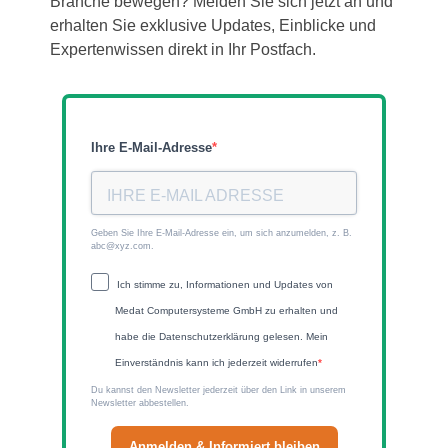
Branche bewegen? Melden Sie sich jetzt an und
erhalten Sie exklusive Updates, Einblicke und
Expertenwissen direkt in Ihr Postfach.
Ihre E-Mail-Adresse
Geben Sie Ihre E-Mail-Adresse ein, um sich anzumelden, z. B.
abc@xyz.com.
Ich stimme zu, Informationen und Updates von
Medat Computersysteme GmbH zu erhalten und
habe die Datenschutzerklärung gelesen. Mein
Einverständnis kann ich jederzeit widerrufen
Du kannst den Newsletter jederzeit über den Link in unserem
Newsletter abbestellen.
Anmelden & Informiert bleiben